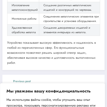
Изготовление
Создание различных металлических
металлоконструкций
изделий и конструкций по чертежам.
Соединение металлических элементов при
Монтажные работы
строительстве и установке оборудования.
Художественная
Создание декоративных изделий и
обработка металла
элементов интерьера из металла.
Устройство показывает высокую эффективность и надежность в
любой из перечисленных сфер. Его функциональные
возможности позволяют решать широкий спектр задач,
обеспечивая высокое качество и долговечность выполненных
работ.
Previous post
Повышение давления воды с Aquario AC
Мы уважаем вашу конфиденциальность
159-160A
Мы используем файлы cookie, чтобы улучшить ваш опыт
Next post
просмотра, показывать персонализированную рекламу или