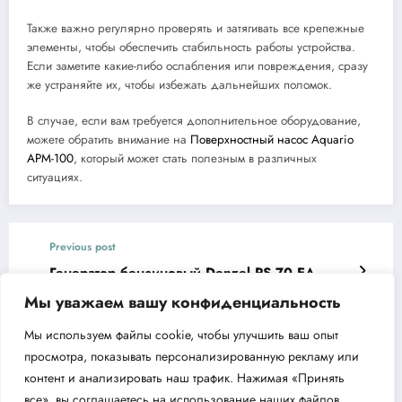
Также важно регулярно проверять и затягивать все крепежные
элементы, чтобы обеспечить стабильность работы устройства.
Если заметите какие-либо ослабления или повреждения, сразу
же устраняйте их, чтобы избежать дальнейших поломок.
В случае, если вам требуется дополнительное оборудование,
можете обратить внимание на
Поверхностный насос Aquario
APM-100
, который может стать полезным в различных
ситуациях.
Previous post
Генератор бензиновый Denzel PS 70 EA
обзор и характеристики
Мы уважаем вашу конфиденциальность
Next post
Мы используем файлы cookie, чтобы улучшить ваш опыт
Виброплита бензиновая CHAMPION
просмотра, показывать персонализированную рекламу или
PC6036F характеристики и преимущества
контент и анализировать наш трафик. Нажимая «Принять
все», вы соглашаетесь на использование наших файлов