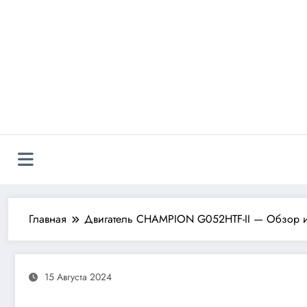
Перейти
к
содержимому
Главная
Двигатель CHAMPION G052HTF-II — Обзор 
15 Августа 2024