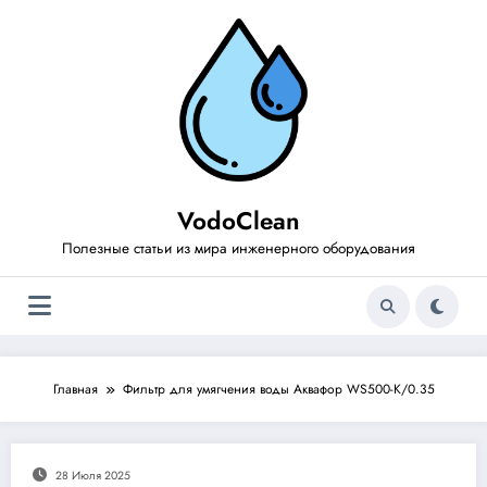
Перейти
к
содержимому
VodoClean
Полезные статьи из мира инженерного оборудования
Главная
Фильтр для умягчения воды Аквафор WS500-K/0.35
28 Июля 2025