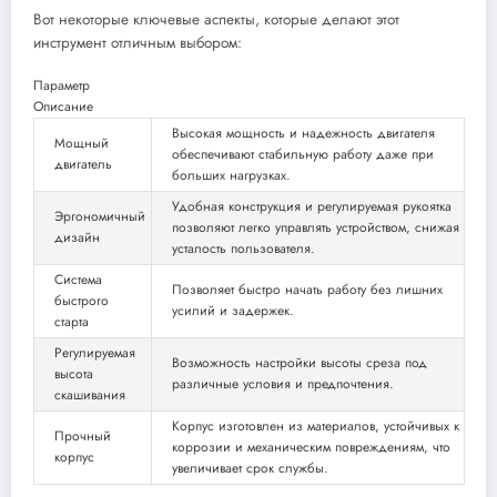
Вот некоторые ключевые аспекты, которые делают этот
инструмент отличным выбором:
Параметр
Описание
Высокая мощность и надежность двигателя
Мощный
обеспечивают стабильную работу даже при
двигатель
больших нагрузках.
Удобная конструкция и регулируемая рукоятка
Эргономичный
позволяют легко управлять устройством, снижая
дизайн
усталость пользователя.
Система
Позволяет быстро начать работу без лишних
быстрого
усилий и задержек.
старта
Регулируемая
Возможность настройки высоты среза под
высота
различные условия и предпочтения.
скашивания
Корпус изготовлен из материалов, устойчивых к
Прочный
коррозии и механическим повреждениям, что
корпус
увеличивает срок службы.