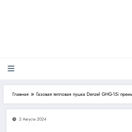
Перейти
к
содержимому
Главная
Газовая тепловая пушка Denzel GHG-15i преи
2 Августа 2024