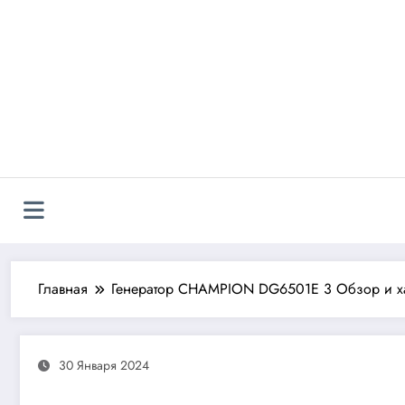
Перейти
к
содержимому
Главная
Генератор CHAMPION DG6501E 3 Обзор и ха
30 Января 2024