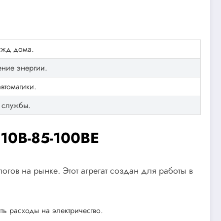
ужд дома.
ение энергии.
втоматики.
 службы.
o10B-85-100BE
гов на рынке. Этот агрегат создан для работы в
ь расходы на электричество.