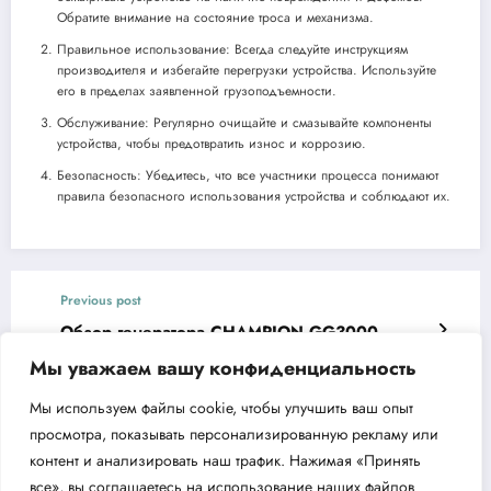
Обратите внимание на состояние троса и механизма.
Правильное использование: Всегда следуйте инструкциям
производителя и избегайте перегрузки устройства. Используйте
его в пределах заявленной грузоподъемности.
Обслуживание: Регулярно очищайте и смазывайте компоненты
устройства, чтобы предотвратить износ и коррозию.
Безопасность: Убедитесь, что все участники процесса понимают
правила безопасного использования устройства и соблюдают их.
Previous post
Обзор генератора CHAMPION GG3000
преимущества и особенности
Мы уважаем вашу конфиденциальность
Next post
Мы используем файлы cookie, чтобы улучшить ваш опыт
Обзор мотопомпы CHAMPION GP80 —
просмотра, показывать персонализированную рекламу или
Надежный помощник для водооткачки
контент и анализировать наш трафик. Нажимая «Принять
все», вы соглашаетесь на использование наших файлов