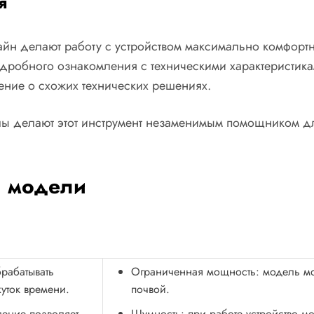
я
йн делают работу с устройством максимально комфортно
одробного ознакомления с техническими характеристик
ление о схожих технических решениях.
ы делают этот инструмент незаменимым помощником для 
и модели
рабатывать
Ограниченная мощность: модель мож
уток времени.
почвой.
ление позволяет
Шумность: при работе устройство мо