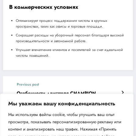
В коммерческих условиях
Оптимизирует процесс поддержания чистоты в крупных
пространствах, таких как офисы и торговые площади.
Сокращает расходы на уборочный персонал благодаря высокой
производительности и автономной работе.
Улучшает впечатление клиентов и посетителей за счет идеальной
чистоты помещений.
Previous post
Особенности двигателя CHAMPION
G225VK/2
Мы уважаем вашу конфиденциальность
Next post
Мы используем файлы cookie, чтобы улучшить ваш опыт
Эффективный циркуляционный насос для
просмотра, показывать персонализированную рекламу или
вашего дома Aquario AC 22-8-65F
контент и анализировать наш трафик. Нажимая «Принять