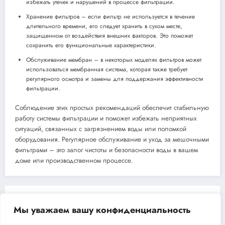
избежать утечек и нарушений в процессе фильтрации.
Хранение фильтров – если фильтр не используется в течение
длительного времени, его следует хранить в сухом месте,
защищенном от воздействия внешних факторов. Это поможет
сохранить его функциональные характеристики.
Обслуживание мембран – в некоторых моделях фильтров может
использоваться мембранная система, которая также требует
регулярного осмотра и замены для поддержания эффективности
фильтрации.
Соблюдение этих простых рекомендаций обеспечит стабильную
работу системы фильтрации и поможет избежать неприятных
ситуаций, связанных с загрязнением воды или поломкой
оборудования. Регулярное обслуживание и уход за мешочными
фильтрами – это залог чистоты и безопасности воды в вашем
доме или производственном процессе.
Previous post
Мы уважаем вашу конфиденциальность
Клапан Dungs SV-D 515