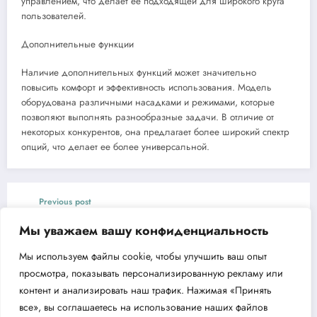
управлением, что делает ее подходящей для широкого круга
пользователей.
Дополнительные функции
Наличие дополнительных функций может значительно
повысить комфорт и эффективность использования. Модель
оборудована различными насадками и режимами, которые
позволяют выполнять разнообразные задачи. В отличие от
некоторых конкурентов, она предлагает более широкий спектр
опций, что делает ее более универсальной.
Previous post
Инверторный аппарат дуговой сварки
Мы уважаем вашу конфиденциальность
Сибртех ИДС-190K
Мы используем файлы cookie, чтобы улучшить ваш опыт
Next post
просмотра, показывать персонализированную рекламу или
Обзор тепловой пушки Denzel DHC 2
контент и анализировать наш трафик. Нажимая «Принять
все», вы соглашаетесь на использование наших файлов