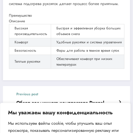
система подогрева рукояток делает процесс более приятным.
Преимущество
Описание
Высокая
Быстрая и эффективная уборка больших
производительность
объемов снега
Комфорт
Удобные рукоятки и система управления
Безопасность
Фары для работы в темное время суток
Обеспечивают комфорт при низких
Теплые рукоятки
температурах
Previous post
Обзор воздушного компрессора Denzel
DLS750/6 — характеристики и преимущества
Мы уважаем вашу конфиденциальность
Next post
Мы используем файлы cookie, чтобы улучшить ваш опыт
Преимущества и особенности поверхностного
просмотра, показывать персонализированную рекламу или