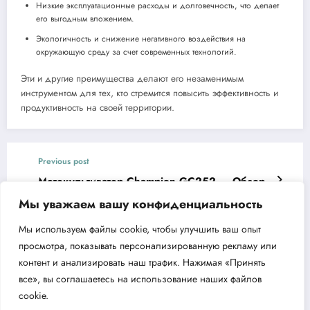
Низкие эксплуатационные расходы и долговечность, что делает
его выгодным вложением.
Экологичность и снижение негативного воздействия на
окружающую среду за счет современных технологий.
Эти и другие преимущества делают его незаменимым
инструментом для тех, кто стремится повысить эффективность и
продуктивность на своей территории.
Previous post
Мотокультиватор Champion GC252 — Обзор
и преимущества
Мы уважаем вашу конфиденциальность
Next post
Мы используем файлы cookie, чтобы улучшить ваш опыт
Моечная машина высокого давления Denzel
просмотра, показывать персонализированную рекламу или
R-135 преимущества и особенности
контент и анализировать наш трафик. Нажимая «Принять
все», вы соглашаетесь на использование наших файлов
cookie.