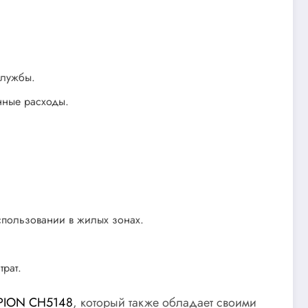
службы.
нные расходы.
спользовании в жилых зонах.
рат.
PION CH5148
, который также обладает своими