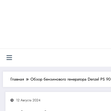
Перейти
к
содержимому
Главная
Обзор бензинового генератора Denzel PS 9
12 Августа 2024