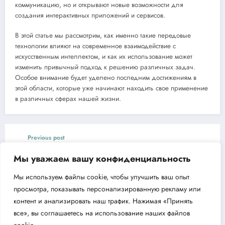
коммуникацию, но и открывают новые возможности для
создания интерактивных приложений и сервисов.
В этой статье мы рассмотрим, как именно такие передовые
технологии влияют на современное взаимодействие с
искусственным интеллектом, и как их использование может
изменить привычный подход к решению различных задач.
Особое внимание будет уделено последним достижениям в
этой области, которые уже начинают находить свое применение
в различных сферах нашей жизни.
Previous post
Аккумуляторный Снегоотбрасыватель Denzel
Мы уважаем вашу конфиденциальность
ESB-460-0
Мы используем файлы cookie, чтобы улучшить ваш опыт
Next post
просмотра, показывать персонализированную рекламу или
Обзор скважинного насоса Aquario ASP1E-55
контент и анализировать наш трафик. Нажимая «Принять
все», вы соглашаетесь на использование наших файлов