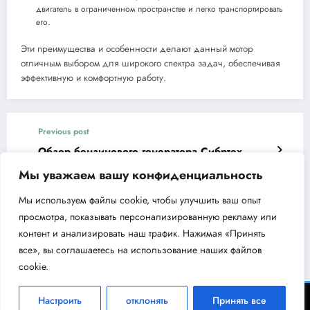
двигатель в ограниченном пространстве и легко транспортировать
его.
Эти преимущества и особенности делают данный мотор
отличным выбором для широкого спектра задач, обеспечивая
эффективную и комфортную работу.
Previous post
Обзор бензинового генератора Сибртех
БС-2800
Мы уважаем вашу конфиденциальность
Next post
Мы используем файлы cookie, чтобы улучшить ваш опыт
Обзор мойки высокого давления CHAMPION
просмотра, показывать персонализированную рекламу или
HP3200
контент и анализировать наш трафик. Нажимая «Принять
все», вы соглашаетесь на использование наших файлов
cookie.
ВодоКлин - информационный портал об инженерном оборудовании 2026 |
Настроить
отклонять
Принять все
Powered By
SpiceThemes