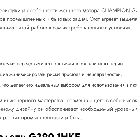
теристики и особенности мощного мотора CHAMPION G3
в промышленных и бытовых задач. Этот агрегат выделяе
имальной работе в самых требовательных условиях.
иваемые передовыми технологиями в области инженерии.
щие минимизировать риски простоев и неисправностей.
 что делает его идеальным выбором для использования в лю
м инженерного мастерства, совмещающего в себе высок
нному дизайну он обеспечивает необходимый уровень 
 отраслях промышленности и быта.
одели G390-1HKE