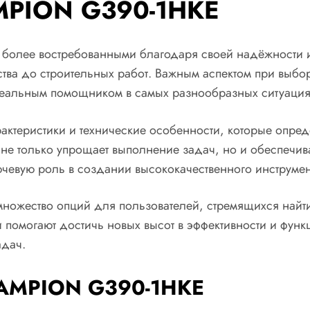
MPION G390-1HKE
олее востребованными благодаря своей надёжности и 
тва до строительных работ. Важным аспектом при выборе
идеальным помощником в самых разнообразных ситуация
рактеристики и технические особенности, которые опре
е только упрощает выполнение задач, но и обеспечива
ючевую роль в создании высококачественного инструме
множество опций для пользователей, стремящихся найт
 помогают достичь новых высот в эффективности и функ
адач.
HAMPION G390-1HKE