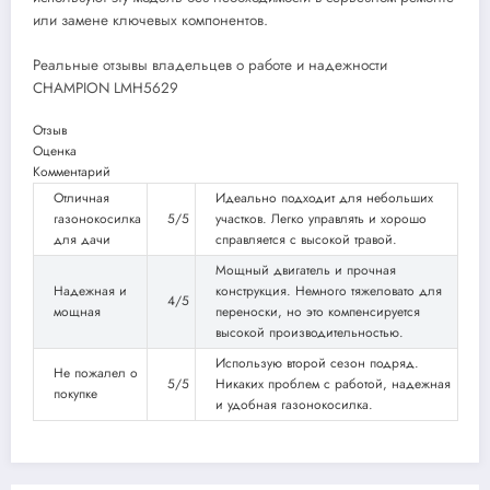
или замене ключевых компонентов.
Реальные отзывы владельцев о работе и надежности
CHAMPION LMH5629
Отзыв
Оценка
Комментарий
Отличная
Идеально подходит для небольших
газонокосилка
5/5
участков. Легко управлять и хорошо
для дачи
справляется с высокой травой.
Мощный двигатель и прочная
Надежная и
конструкция. Немного тяжеловато для
4/5
мощная
переноски, но это компенсируется
высокой производительностью.
Использую второй сезон подряд.
Не пожалел о
5/5
Никаких проблем с работой, надежная
покупке
и удобная газонокосилка.