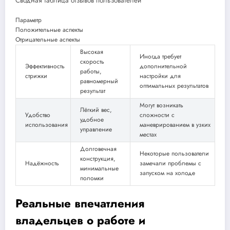
Сводная таблица отзывов пользователей
Параметр
Положительные аспекты
Отрицательные аспекты
Высокая
Иногда требует
скорость
Эффективность
дополнительной
работы,
стрижки
настройки для
равномерный
оптимальных результатов
результат
Могут возникать
Лёгкий вес,
Удобство
сложности с
удобное
использования
маневрированием в узких
управление
местах
Долговечная
Некоторые пользователи
конструкция,
Надёжность
замечали проблемы с
минимальные
запуском на холоде
поломки
Реальные впечатления
владельцев о работе и