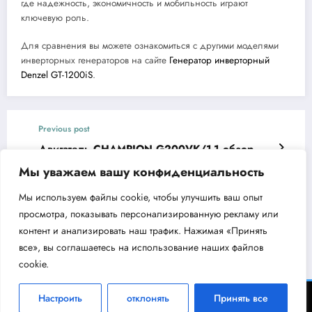
где надежность, экономичность и мобильность играют
ключевую роль.
Для сравнения вы можете ознакомиться с другими моделями
инверторных генераторов на сайте
Генератор инверторный
Denzel GT-1200iS
.
Previous post
Двигатель CHAMPION G200VK/1-1 обзор
характеристик и применения
Мы уважаем вашу конфиденциальность
Next post
Мы используем файлы cookie, чтобы улучшить ваш опыт
Обзор бензопилы CHAMPION 254-18 0,325
просмотра, показывать персонализированную рекламу или
1,5 72 — характеристики и преимущества
контент и анализировать наш трафик. Нажимая «Принять
все», вы соглашаетесь на использование наших файлов
cookie.
ВодоКлин - информационный портал об инженерном оборудовании 2026 |
Настроить
отклонять
Принять все
Powered By
SpiceThemes