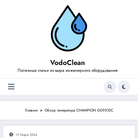
Перейти
к
содержимому
VodoClean
Полезные статьи из мира инженерного оборудования
Главная
Обзор генератора CHAMPION GG951DC
12 Марта 2024