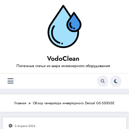
Перейти
к
содержимому
VodoClean
Полезные статьи из мира инженерного оборудования
Главная
Обзор генератора инверторного Denzel GS-5500iSE
5 Апреля 2024