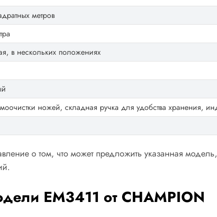
адратных метров
тра
ая, в нескольких положениях
ый
моочистки ножей, складная ручка для удобства хранения, и
авление о том, что может предложить указанная модель
ий.
модели EM3411 от CHAMPION