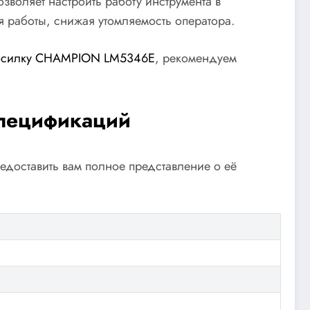
зволяет настроить работу инструмента в
мя работы, снижая утомляемость оператора.
осилку CHAMPION LM5346E
, рекомендуем
спецификаций
едоставить вам полное представление о её