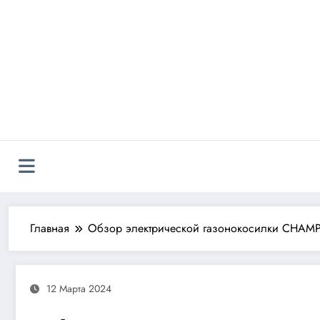
Перейти
к
содержимому
Главная
Обзор электрической газонокосилки CHAM
12 Марта 2024