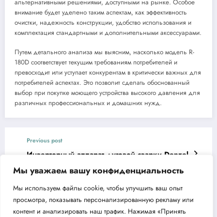
альтернативными решениями, доступными на рынке. Особое
внимание будет уделено таким аспектам, как эффективность
очистки, надежность конструкции, удобство использования и
комплектация стандартными и дополнительными аксессуарами.
Путем детального анализа мы выясним, насколько модель R-
180D соответствует текущим требованиям потребителей и
превосходит или уступает конкурентам в критически важных для
потребителей аспектах. Это позволит сделать обоснованный
выбор при покупке моющего устройства высокого давления для
различных профессиональных и домашних нужд.
Previous post
Инверторный аппарат дуговой сварки Denzel
DM-220 Standart — надежность и
Мы уважаем вашу конфиденциальность
эффективность
Next post
Мы используем файлы cookie, чтобы улучшить ваш опыт
Машина подметально-уборочная CHAMPION
просмотра, показывать персонализированную рекламу или
GS50100 преимущества и особенности
контент и анализировать наш трафик. Нажимая «Принять