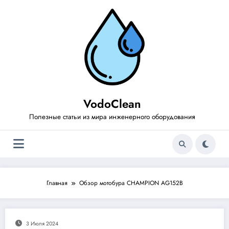
Перейти
к
содержимому
VodoClean
Полезные статьи из мира инженерного оборудования
Главная
Обзор мотобура CHAMPION AG152B
3 Июля 2024