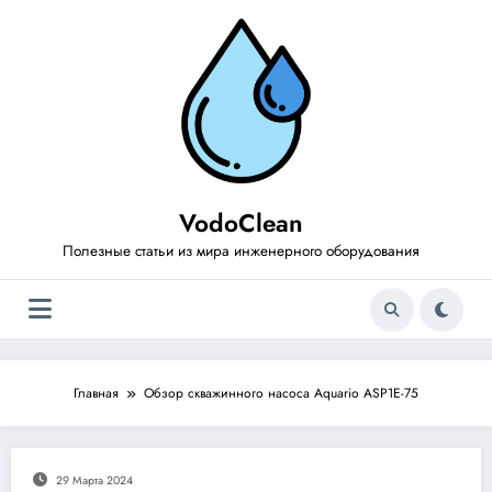
Перейти
к
содержимому
VodoClean
Полезные статьи из мира инженерного оборудования
Главная
Обзор скважинного насоса Aquario ASP1E-75
29 Марта 2024