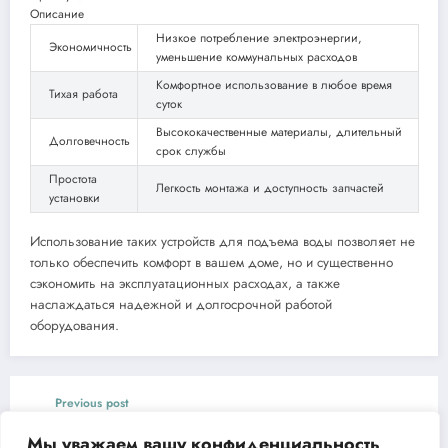
Описание
Низкое потребление электроэнергии,
Экономичность
уменьшение коммунальных расходов
Комфортное использование в любое время
Тихая работа
суток
Высококачественные материалы, длительный
Долговечность
срок службы
Простота
Легкость монтажа и доступность запчастей
установки
Использование таких устройств для подъема воды позволяет не
только обеспечить комфорт в вашем доме, но и существенно
сэкономить на эксплуатационных расходах, а также
наслаждаться надежной и долгосрочной работой
оборудования.
Previous post
Электропила CHAMPION 116-14 3/8-1,3-52
Мы уважаем вашу конфиденциальность