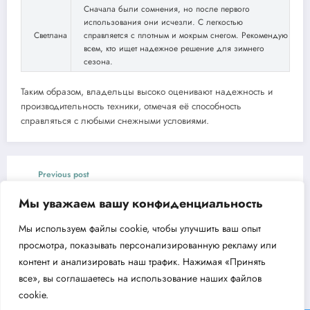
Сначала были сомнения, но после первого
использования они исчезли. С легкостью
Светлана
справляется с плотным и мокрым снегом. Рекомендую
всем, кто ищет надежное решение для зимнего
сезона.
Таким образом, владельцы высоко оценивают надежность и
производительность техники, отмечая её способность
справляться с любыми снежными условиями.
Previous post
Тепловая пушка Сибртех K3 преимущества и
Мы уважаем вашу конфиденциальность
применение
Мы используем файлы cookie, чтобы улучшить ваш опыт
Next post
просмотра, показывать персонализированную рекламу или
Мотопомпа Denzel PX-50 для чистой воды
контент и анализировать наш трафик. Нажимая «Принять
все», вы соглашаетесь на использование наших файлов
cookie.