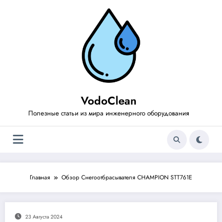
Перейти
к
содержимому
VodoClean
Полезные статьи из мира инженерного оборудования
Главная
Обзор Снегоотбрасывателя CHAMPION STT761E
23 Августа 2024