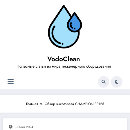
Перейти
к
содержимому
VodoClean
Полезные статьи из мира инженерного оборудования
Главная
Обзор высотореза CHAMPION PP125
3 Июня 2024