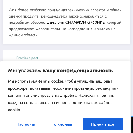
Для более глубокого понимания технических аспектов и общей
оценки продукта, рекомендуется также ознакомиться с
подробным обзором
двигателя CHAMPION G760HKE
, который
предоставляет дополнительные исследования и анализы в
данной области.
Previous post
Циркуляционный насос Aquario AC 254-180
Мы уважаем вашу конфиденциальность
особенности и преимущества
Мы используем файлы cookie, чтобы улучшить ваш опыт
Next post
просмотра, показывать персонализированную рекламу или
Мотопомпа CHAMPION GP55
контент и анализировать наш трафик. Нажимая «Принять
все», вы соглашаетесь на использование наших файлов
cookie.
ВодоКлин - информационный портал об инженерном оборудовании 2026 |
Настроить
отклонять
Принять все
Powered By
SpiceThemes