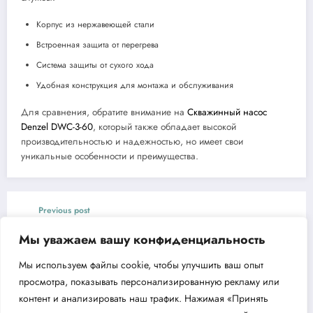
Корпус из нержавеющей стали
Встроенная защита от перегрева
Система защиты от сухого хода
Удобная конструкция для монтажа и обслуживания
Для сравнения, обратите внимание на
Скважинный насос
Denzel DWC-3-60
, который также обладает высокой
производительностью и надежностью, но имеет свои
уникальные особенности и преимущества.
Previous post
Обзор поверхностного насоса Aquario AJC-
Мы уважаем вашу конфиденциальность
101
Мы используем файлы cookie, чтобы улучшить ваш опыт
Next post
просмотра, показывать персонализированную рекламу или
Все о бензоножницах CHAMPION HT625R
контент и анализировать наш трафик. Нажимая «Принять