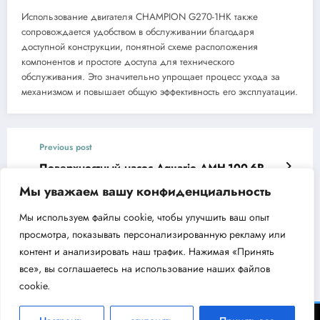
Использование двигателя CHAMPION G270-1HK также
сопровождается удобством в обслуживании благодаря
доступной конструкции, понятной схеме расположения
компонентов и простоте доступа для технического
обслуживания. Это значительно упрощает процесс ухода за
механизмом и повышает общую эффективность его эксплуатации.
Previous post
Поверхностный насос Aquario AMH-100-6P
ключевые преимущества и особенности
Мы уважаем вашу конфиденциальность
Next post
Мы используем файлы cookie, чтобы улучшить ваш опыт
Моечная машина высокого давления Denzel
просмотра, показывать персонализированную рекламу или
R-110 Обзор и характеристики
контент и анализировать наш трафик. Нажимая «Принять
все», вы соглашаетесь на использование наших файлов
cookie.
ВодоКлин - информационный портал об инженерном оборудовании 2026 |