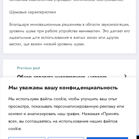
Шумовые характеристики
Благодаря инновационным решениям в области звукоизоляции,
уровень шума при работе устройства минимален. Это делает его
идеальным для использования в жилых зонах или других
местах, где важен низкий уровень шума.
Previous post
Обзор аппарата инверторного дугового
сварки Denzel DS-180 Compact
Мы уважаем вашу конфиденциальность
Next post
Мы используем файлы cookie, чтобы улучшить ваш опыт
Моечная машина высокого давления Denzel
просмотра, показывать персонализированную рекламу или
R-165D — мощное решение для чистки
контент и анализировать наш трафик. Нажимая «Принять
все», вы соглашаетесь на использование наших файлов
cookie.