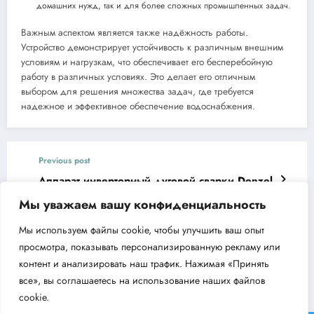
домашних нужд, так и для более сложных промышленных задач.
Важным аспектом является также надёжность работы.
Устройство демонстрирует устойчивость к различным внешним
условиям и нагрузкам, что обеспечивает его бесперебойную
работу в различных условиях. Это делает его отличным
выбором для решения множества задач, где требуется
надежное и эффективное обеспечение водоснабжения.
Previous post
Аппарат инверторный дуговой сварки Denzel
SDM-160 Top характеристики и преимущества
Мы уважаем вашу конфиденциальность
Next post
Мы используем файлы cookie, чтобы улучшить ваш опыт
Инверторный генератор Denzel GT-1200iS
просмотра, показывать персонализированную рекламу или
особенности и преимущества
контент и анализировать наш трафик. Нажимая «Принять
все», вы соглашаетесь на использование наших файлов
cookie.