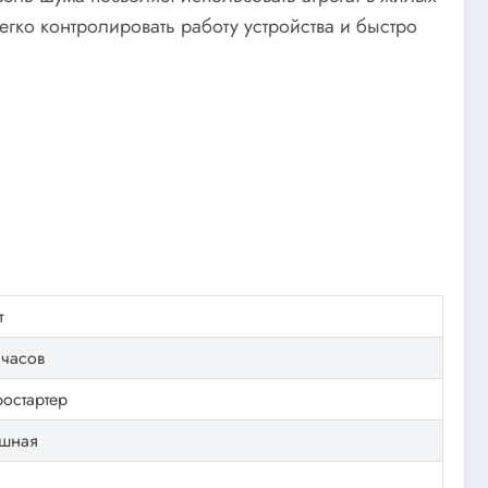
гко контролировать работу устройства и быстро
т
 часов
ростартер
шная