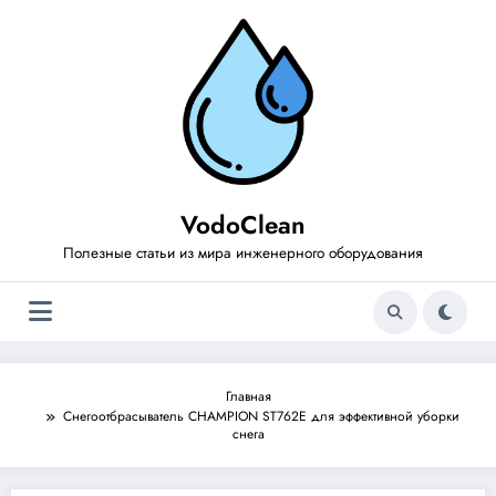
Перейти
к
содержимому
VodoClean
Полезные статьи из мира инженерного оборудования
Главная
Снегоотбрасыватель CHAMPION ST762E для эффективной уборки
снега