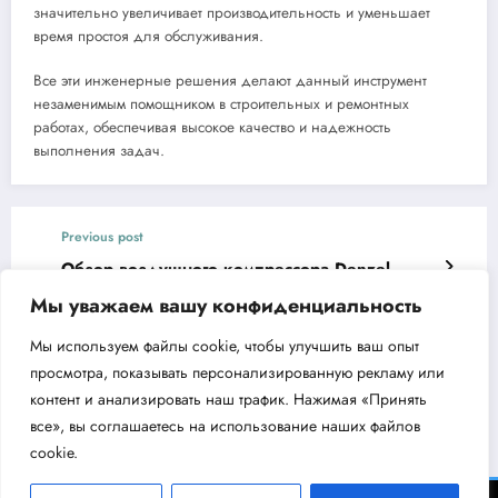
значительно увеличивает производительность и уменьшает
время простоя для обслуживания.
Все эти инженерные решения делают данный инструмент
незаменимым помощником в строительных и ремонтных
работах, обеспечивая высокое качество и надежность
выполнения задач.
Previous post
Обзор воздушного компрессора Denzel
DK1800/50
Мы уважаем вашу конфиденциальность
Next post
Мы используем файлы cookie, чтобы улучшить ваш опыт
Поверхностный насос Aquario ADK-30 —
просмотра, показывать персонализированную рекламу или
особенности и преимущества
контент и анализировать наш трафик. Нажимая «Принять
все», вы соглашаетесь на использование наших файлов
cookie.