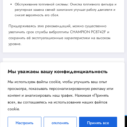
Обслуживание топливной системы: Очистка топливного фильтра и
регулярная замена свечей зажигания улучшат работу двигателя и
снизят вероятность его сбоя.
Придерживаясь этих рекомендаций, можно существенно
увеличить срок службы виброплиты CHAMPION PC8742F и
сохранить её эксплуатационные характеристики на высоком
уровне.
Previous post
Мы уважаем вашу конфиденциальность
Сервопривод Siemens SQM40.265A21
Мы используем файлы cookie, чтобы улучшить ваш опыт
Next post
просмотра, показывать персонализированную рекламу или
Корпус Гейзер 10BB
контент и анализировать наш трафик. Нажимая «Принять
все», вы соглашаетесь на использование наших файлов
cookie.
ВодоКлин - информационный портал об инженерном оборудовании 2026 |
Настроить
отклонять
Принять все
Powered By
SpiceThemes