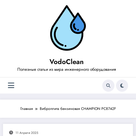
Перейти
к
содержимому
VodoClean
Полезные статьи из мира инженерного оборудования
Главная
Виброплита бензиновая CHAMPION PC8742F
11 Апреля 2025