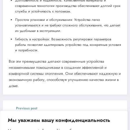
Долговечность и надежность: Качественные материалы и
современные технологии производства обеспечивают долгий срок
службы и устойчивость к поломкам.
Простота установки и обслуживания: Устройства легко
устанавливаются и не требуют сложного обслуживания, что делает
их удобными в эксплуатации.
Гибкость в настройках: Возможность регулировки параметров
работы позволяет адаптировать устройство под конкретные условия
и потребности.
Все эти преимущества делают современные устройства
незаменимыми помощниками в создании эффективной и
комфортной системы отопления. Они обеспечивают надежную и
экономичную работу, способствуя улучшению качества жизни в
доме.
Previous post
Газовая тепловая пушка Сибртех СТГ-50
Мы уважаем вашу конфиденциальность
мощность и надежность для вашего
комфорта