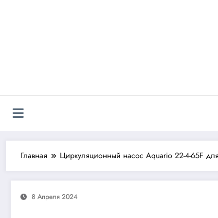
Перейти
к
содержимому
Главная
Циркуляционный насос Aquario 22-4-65F дл
8 Апреля 2024