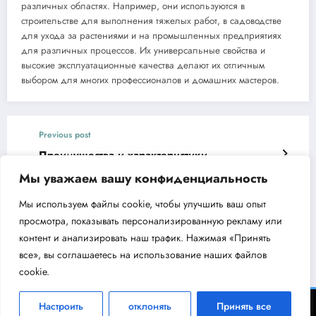
различных областях. Например, они используются в
строительстве для выполнения тяжелых работ, в садоводстве
для ухода за растениями и на промышленных предприятиях
для различных процессов. Их универсальные свойства и
высокие эксплуатационные качества делают их отличным
выбором для многих профессионалов и домашних мастеров.
Previous post
Преимущества и характеристики
вибротрамбовки CHAMPION TR72
Мы уважаем вашу конфиденциальность
Next post
Мы используем файлы cookie, чтобы улучшить ваш опыт
Мощность и надёжность двигателя
просмотра, показывать персонализированную рекламу или
CHAMPION G100HK
контент и анализировать наш трафик. Нажимая «Принять
все», вы соглашаетесь на использование наших файлов
cookie.
ВодоКлин - информационный портал об инженерном оборудовании 2026 |
Настроить
отклонять
Принять все
Powered By
SpiceThemes