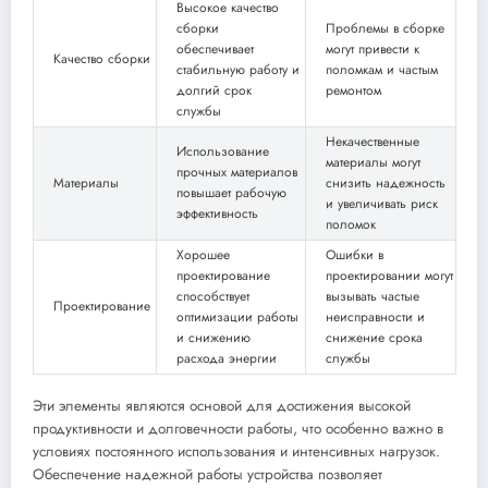
Высокое качество
сборки
Проблемы в сборке
обеспечивает
могут привести к
Качество сборки
стабильную работу и
поломкам и частым
долгий срок
ремонтом
службы
Некачественные
Использование
материалы могут
прочных материалов
Материалы
снизить надежность
повышает рабочую
и увеличивать риск
эффективность
поломок
Хорошее
Ошибки в
проектирование
проектировании могут
способствует
вызывать частые
Проектирование
оптимизации работы
неисправности и
и снижению
снижение срока
расхода энергии
службы
Эти элементы являются основой для достижения высокой
продуктивности и долговечности работы, что особенно важно в
условиях постоянного использования и интенсивных нагрузок.
Обеспечение надежной работы устройства позволяет