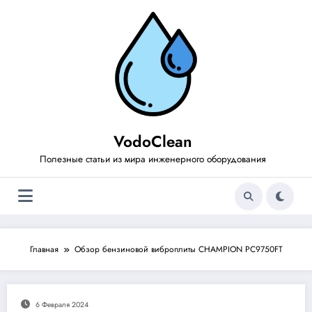
Перейти
к
содержимому
VodoClean
Полезные статьи из мира инженерного оборудования
Главная
Обзор бензиновой виброплиты CHAMPION PC9750FT
6 Февраля 2024