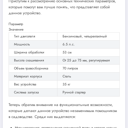
Приступим к рассмотрению основных технических параметров,
которые помогут вам лучше понять, что представляет собой
данное устройство.
Параметр
Значение
Тип двигателя
Бензиновый, четырехтактный
Мощность
6.5 л.с.
Ширина обработки
53 см
Высота скашивания
От 25 до 75 мм, регулируемая
Объем травосборника
70 литров
Материал корпуса
Сталь
Вес устройства
35 кг
Система запуска
Ручной стартер
Теперь обратим внимание на функциональные возможности,
которые делают данное устройство незаменимым помощником
в садоводстве. Среди них выделяются:
Мульчирование: превращение скошенной травы в мелкую мульчу,