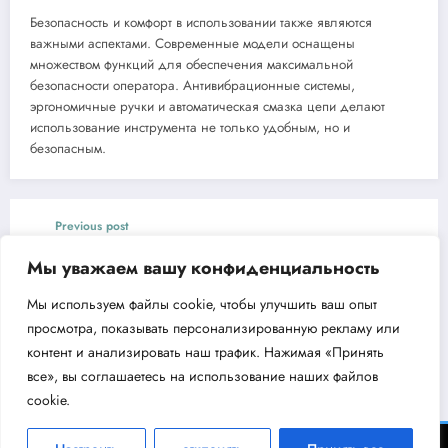
Безопасность и комфорт в использовании также являются
важными аспектами. Современные модели оснащены
множеством функций для обеспечения максимальной
безопасности оператора. Антивибрационные системы,
эргономичные ручки и автоматическая смазка цепи делают
использование инструмента не только удобным, но и
безопасным.
Previous post
Виброплита бензиновая CHAMPION
Мы уважаем вашу конфиденциальность
PC6036F характеристики и преимущества
Мы используем файлы cookie, чтобы улучшить ваш опыт
Next post
просмотра, показывать персонализированную рекламу или
Циркуляционный насос Aquario 14-14-50F
контент и анализировать наш трафик. Нажимая «Принять
все», вы соглашаетесь на использование наших файлов
cookie.
ВодоКлин - информационный портал об инженерном оборудовании 2026 |