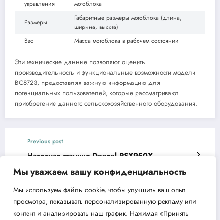
управления
мотоблока
Габаритные размеры мотоблока (длина,
Размеры
ширина, высота)
Вес
Масса мотоблока в рабочем состоянии
Эти технические данные позволяют оценить
производительность и функциональные возможности модели
BC8723, предоставляя важную информацию для
потенциальных пользователей, которые рассматривают
приобретение данного сельскохозяйственного оборудования.
Previous post
Насосная станция Denzel PSХ950X
инновации и преимущества
Мы уважаем вашу конфиденциальность
Next post
Мы используем файлы cookie, чтобы улучшить ваш опыт
Поверхностный насос Aquario AJS-100A
просмотра, показывать персонализированную рекламу или
Преимущества и особенности
контент и анализировать наш трафик. Нажимая «Принять