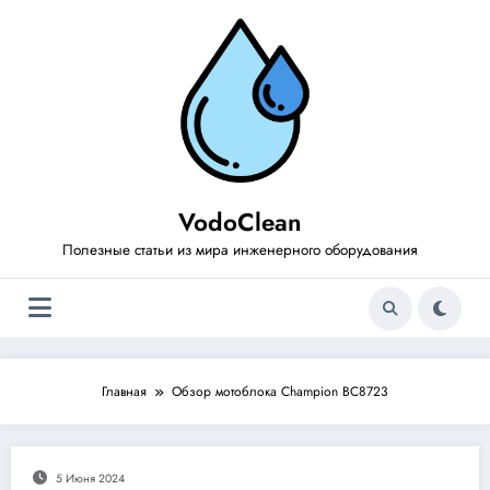
Перейти
к
содержимому
VodoClean
Полезные статьи из мира инженерного оборудования
Главная
Обзор мотоблока Champion BC8723
5 Июня 2024