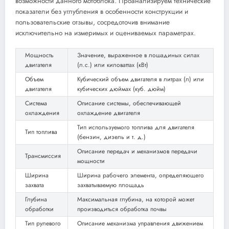
возможности данного мотоблока. Проанализируем технические
показатели без углубления в особенности конструкции и
пользовательские отзывы, сосредоточив внимание
исключительно на измеримых и оцениваемых параметрах.
Мощность
Значение, выраженное в лошадиных силах
двигателя
(л.с.) или киловаттах (кВт)
Объем
Кубический объем двигателя в литрах (л) или
двигателя
кубических дюймах (куб. дюйм)
Система
Описание системы, обеспечивающей
охлаждения
охлаждение двигателя
Тип используемого топлива для двигателя
Тип топлива
(бензин, дизель и т. д.)
Описание передач и механизмов передачи
Трансмиссия
мощности
Ширина
Ширина рабочего элемента, определяющего
захвата
захватываемую площадь
Глубина
Максимальная глубина, на которой может
обработки
производиться обработка почвы
Тип рулевого
Описание механизма управления движением