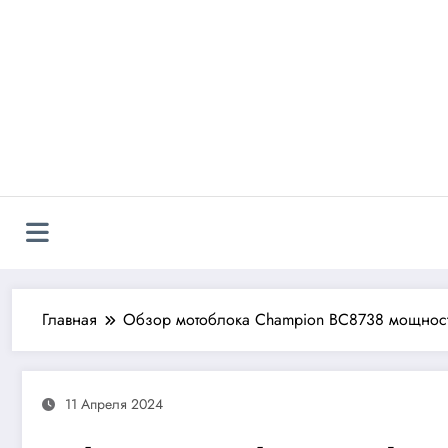
Перейти
к
содержимому
Главная
Обзор мотоблока Champion BC8738 мощност
11 Апреля 2024