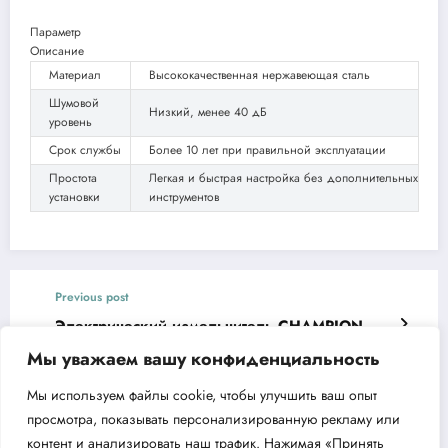
Параметр
Описание
Материал
Высококачественная нержавеющая сталь
Шумовой
Низкий, менее 40 дБ
уровень
Срок службы
Более 10 лет при правильной эксплуатации
Простота
Легкая и быстрая настройка без дополнительных
установки
инструментов
Previous post
Электрический измельчитель CHAMPION
SH280 для сада и дачи
Мы уважаем вашу конфиденциальность
Next post
Мы используем файлы cookie, чтобы улучшить ваш опыт
Мотопомпа CHAMPION GP26-II Обзор и
просмотра, показывать персонализированную рекламу или
Характеристики
контент и анализировать наш трафик. Нажимая «Принять