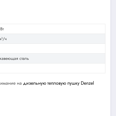
Вт
м³/ч
жавеющая сталь
внимание на
дизельную тепловую пушку Denzel